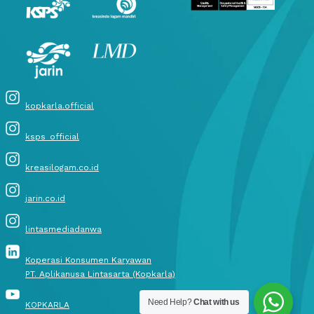
kopkarla.official
ksps_official
kreasilogam.co.id
jarin.co.id
lintasmediadanwa
Koperasi Konsumen Karyawan
PT. Aplikanusa Lintasarta (Kopkarla)
Need Help?
Chat with us
KOPKARLA