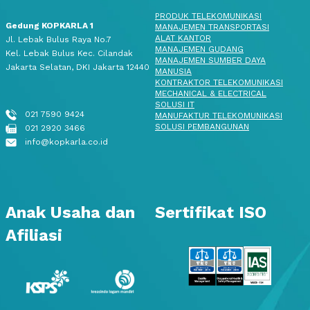
PRODUK TELEKOMUNIKASI
Gedung KOPKARLA 1
MANAJEMEN TRANSPORTASI
ALAT KANTOR
Jl. Lebak Bulus Raya No.7
MANAJEMEN GUDANG
Kel. Lebak Bulus Kec. Cilandak
MANAJEMEN SUMBER DAYA
Jakarta Selatan, DKI Jakarta 12440
MANUSIA
KONTRAKTOR TELEKOMUNIKASI
MECHANICAL & ELECTRICAL
SOLUSI IT
021 7590 9424
MANUFAKTUR TELEKOMUNIKASI
SOLUSI PEMBANGUNAN
021 2920 3466
info@kopkarla.co.id
Anak Usaha dan
Sertifikat ISO
Afiliasi