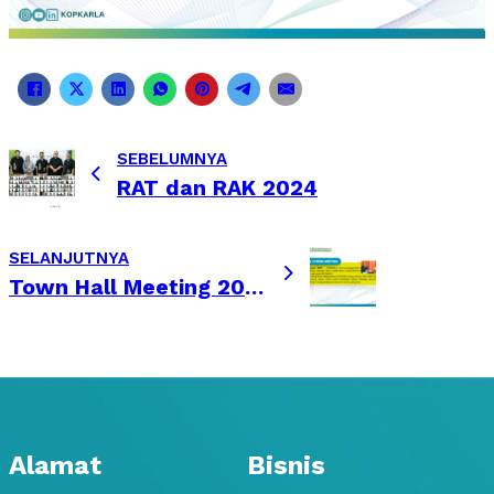
SEBELUMNYA
RAT dan RAK 2024
SELANJUTNYA
Town Hall Meeting 2025
Alamat
Bisnis