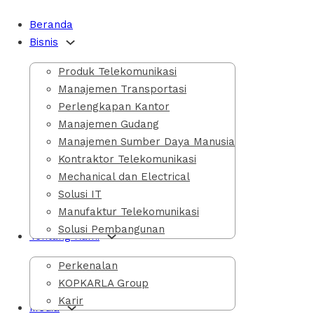
Beranda
Bisnis
Produk Telekomunikasi
Manajemen Transportasi
 Kemerdekaan Maju Tanp
Perlengkapan Kantor
Manajemen Gudang
Manajemen Sumber Daya Manusia
Kontraktor Telekomunikasi
Mechanical dan Electrical
Solusi IT
Manufaktur Telekomunikasi
Solusi Pembangunan
Tentang Kami
Perkenalan
KOPKARLA Group
Karir
arakkan HUT Republik Indonesia ke 78 tahun bersama Pimp
Media