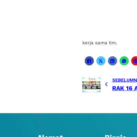
Kopkarla Group yang me
Logam Mandiri dan PT J
Group untuk optimis se
TMII dimulai dari Nusa
tanah air, menghargai
kerja sama tim.
SEBELUMN
RAK 16 