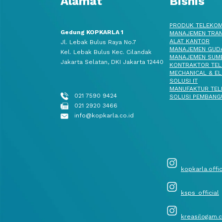
Alamat
Bisnis
PRODUK TELEKOM
Gedung KOPKARLA 1
MANAJEMEN TRAN
ALAT KANTOR
Jl. Lebak Bulus Raya No.7
MANAJEMEN GUD
Kel. Lebak Bulus Kec. Cilandak
MANAJEMEN SUMB
Jakarta Selatan, DKI Jakarta 12440
KONTRAKTOR TEL
MECHANICAL & EL
SOLUSI IT
MANUFAKTUR TEL
021 7590 9424
SOLUSI PEMBANG
021 2920 3466
info@kopkarla.co.id
kopkarla.offic
ksps_official
kreasilogam.c