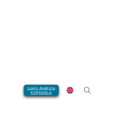
a Batas
Login Anggota
KOPKARLA
inan dan Karyawan