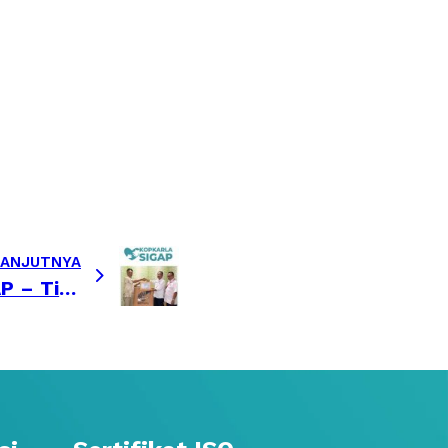
tera, PT Kreasindo
gkah semangat Kopkarla
oup diselenggarakan di
 memupuk rasa cinta
 persatuan dan melatih
LANJUTNYA
KOPKARLA SIGAP – Tingkatkan Kesadaran Kebersihan Sejak Dini