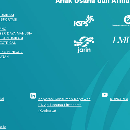
Anak Usaha dan Afilia
UNIKASI
SPORTASI
ANG
ER DAYA MANUSIA
EKOMUNIKASI
ECTRICAL
EKOMUNIKASI
UNAN
ial
Koperasi Konsumen Karyawan
KOPKARLA
PT. Aplikanusa Lintasarta
(Kopkarla)
o.id