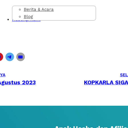
rupakan anak perusahaan yaitu PT Karya Solusi Prima Sejah
Berita & Acara
aring Infrastruktur Nasional. Maju Tanpa Batas menjadi lan
Blog
makin maju bersama Indonesia! Semarak HUT RI Kopkarla Gr
Hubungi Kami
ntara Fun Walk dan tatangannya serta lomba yang bertujuan
 keberagaman budaya Indonesia, menumbuhkan kebersamaan,
YA
SE
Agustus 2023